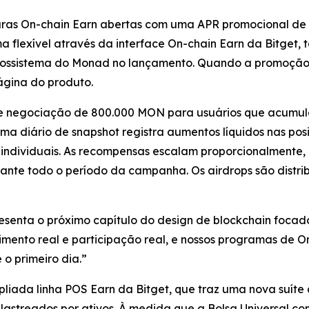
aturas On-chain Earn abertas com uma APR promocional d
a flexível através da interface On-chain Earn da Bitget,
ecossistema do Monad no lançamento. Quando a promoção 
ágina do produto.
l de negociação de 800.000 MON para usuários que acum
ma diário de snapshot registra aumentos líquidos nas pos
 individuais. As recompensas escalam proporcionalmente, 
ante todo o período da campanha. Os airdrops são distrib
enta o próximo capítulo do design de blockchain foca
dimento real e participação real, e nossos programas de 
 o primeiro dia.”
ada linha POS Earn da Bitget, que traz uma nova suíte 
lastreados por ativos. À medida que a Bolsa Universal cont