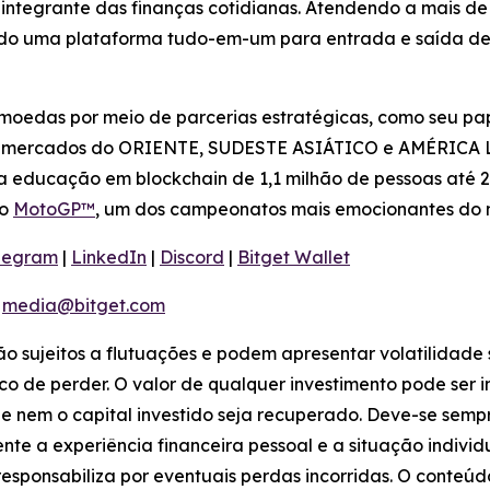
 integrante das finanças cotidianas. Atendendo a mais de 8
ndo uma plataforma tudo-em-um para entrada e saída de 
moedas por meio de parcerias estratégicas, como seu pap
s mercados do ORIENTE, SUDESTE ASIÁTICO e AMÉRICA LA
a educação em blockchain de 1,1 milhão de pessoas até 2
do
MotoGP™
, um dos campeonatos mais emocionantes do
legram
|
LinkedIn
|
Discord
|
Bitget Wallet
:
media@bitget.com
tão sujeitos a flutuações e podem apresentar volatilidade 
co de perder. O valor de qualquer investimento pode ser 
ue nem o capital investido seja recuperado. Deve-se sem
te a experiência financeira pessoal e a situação indivi
e responsabiliza por eventuais perdas incorridas. O conte