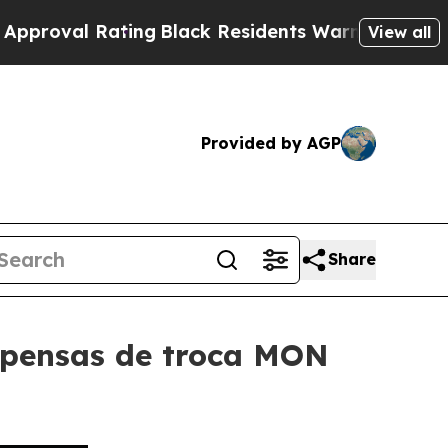
 Rating
Black Residents Warned of Abusive Cops 
View all
Provided by AGP
Share
mpensas de troca MON