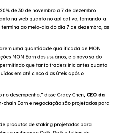
e 20% de 30 de novembro a 7 de dezembro
 tanto na web quanto no aplicativo, tornando-a
termina ao meio-dia do dia 7 de dezembro, as
ularem uma quantidade qualificada de MON
ições MON Earn dos usuários, e o novo saldo
permitindo que tanto traders iniciantes quanto
uídos em até cinco dias úteis após o
do no desempenho,”
disse Gracy Chen
, CEO da
On-chain Earn e negociação são projetados para
de produtos de staking projetados para
inua unificando CeFi, DeFi e trilhos de