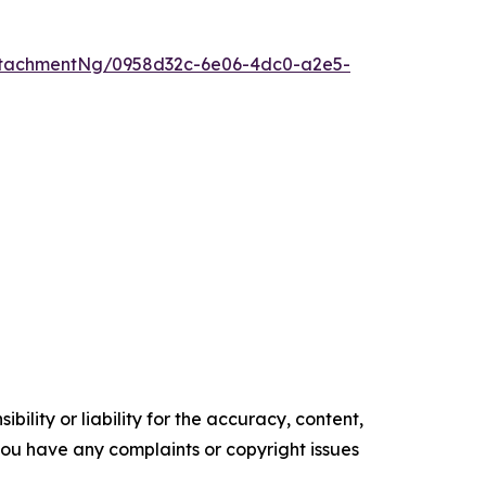
ttachmentNg/0958d32c-6e06-4dc0-a2e5-
ility or liability for the accuracy, content,
f you have any complaints or copyright issues