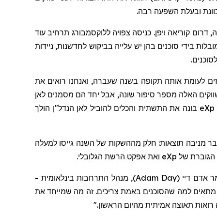
כוונת ובעלת השפעה רבה.
רקיה, דרום קוריאה ויפן. כניסה צפויה ללוקסמבורג תרחיב עוד
ות בידי סוכנים בהן יש עלייה בביקוש לחדשנות, ניידות
סוכנים.
104 מיליון דולר בהכנסות ברבעון השלישי, עלייה של 74 אחוזים לעומת אותה תקופה בשנה שעברה, ואנחנו רואים את
ווקים האלה מספר סיפור שונה, אבל יחד הם מסמנים לאן
eXp
בונה את התשתית והכלים להוביל לאן הנדל"ן הולך
בר מניבה תוצאות: חלק מההשקות של השנה גייסו למעלה
eXp
ואת אפקט הרשת הגלובלי.
 אדם דיי
(
Adam Day
)
,
מנהל התרחבות בינלאומית -
תאים למה שהסוכנים באמת צריכים. זה מה שמייחד את
 רואות תאוצה אמיתית מהיום הראשון."