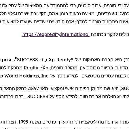
על ידי סוכנים, עבור סוכנים, כדי להתמודד עם המציאות של עסק גלוב
מבוססת בינה מלאכותית, מחברת סוכנים וצרכנים בכמעט 30 מדינות, ומציעה נראות בזמן אמ
נם פתרונות מוכנים למדף; אלה חידושים ייעודיים שנועדו למציאות ש
כולים לבקר
בכתובת
https://exprealty.international
.
®
") היא חברת האחזקות של
eXp Realty®
, ו-
SUCCESS
rprises
. בתיווך מבוסס ענן וממוקד סוכנים,
eXp
Realty
מספקת לסוכני
ם לבנות עסקים משגשגים. למידע נוסף על
p World Holdings, Inc.
SU
, היא שם מהימן בפיתוח אישי ומקצועי מאז 1897. כחלק
מהאקוס
השיג הצלחה ארוכת טווח. למידע נוסף על
SUCCESS
, בקרו בכתוב
עות חוק רפורמת
ליטיגציית
ניירות ערך פר