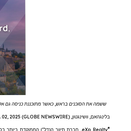
ששמה את הסוכנים בראש, כאשר מתוכננת כניסה גם אל לו
בלינגהאם, וושינגטון, Dec. 02, 2025 (GLOBE NEWSWIRE) --
®
eXp Realty
, חברת תיווך הנדל"ן
הממוקדת ביותר בס