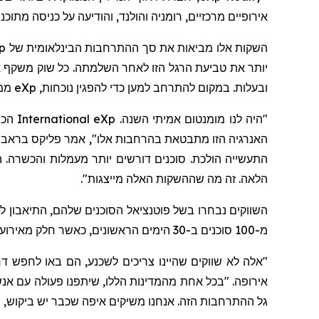
אירופיים מרכזיים, רומניה והולנד, והודיעה על כניסה מת
השקות אלו מביאות את סך ההתרחבות הבינלאומית של
p
יותר את טביעת הרגל הזו לאחר השלמתה. כל שוק משקף
ובעלות. במקום להתרחב למען כדי להפגין נוכחות,
eXp
ממש
"היה לנו מומנטום אמיתי השנה.
eXp
International
האנרגיה הזו מתבטאת בהרחבות אלו"
,
אמר פליקס בראבו
התעשייה הולכת. סוכנים דורשים יותר מעמלות והכשרה. הם
הלאה. זה מה
שההשקות
האלה
מייצגות".
השווקים נבחרו בשל פוטנציאל הסוכנים שלהם, התיאבון
מ-100
סוכנים ב-30 הימים הראשונים, כאשר חלק מאירועי קבלת הפנים משכו 400-500 משתתפים, מה שמוכיח את ההשפעה הגוברת של
"אלה לא שווקים שהיינו צריכים לשכנע, הם באו לחפש דר
אירופה.
"בכל אחת מהמדינות הללו, שיתפנו פעולה עם אנ
גל ההתרחבות הזה. אנחנו משיקים איפה שכבר יש ביקוש, מ