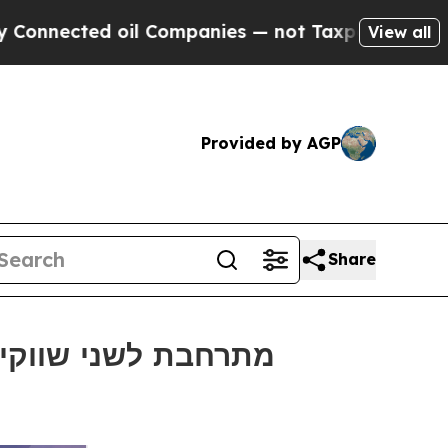
d oil Companies — not Taxpayers — the Chance to
View all
Provided by AGP
Share