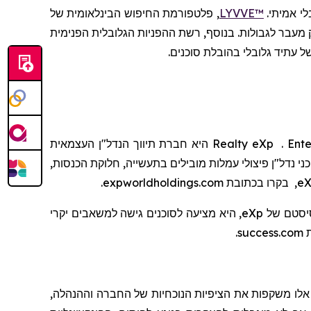
לי אמיתי.
LYVVE™
, פלטפורמת החיפוש הבינלאומית של
ת, תקשורת ישירה וגילוי חלק מעבר לגבולות. בנוסף, רשת ההפניות הגלובלית הפנימית
ל עתיד גלובלי בהובלת סוכנים.
Ente
.
eXp
Realty
היא חברת
תיווך
הנדל"ן העצמאית
 נדל"ן פיצולי עמלות מובילים בתעשייה, חלוקת הכנסות,
eX
, בקרו בכתובת
expworldholdings.com
.
יסטם
של
eXp
, היא מציעה לסוכנים גישה למשאבים יקרי
ת
success.com
.
טיים משנת 1995. הצהרות אלו משקפות את הציפיות הנוכחיות של החברה וההנהלה,