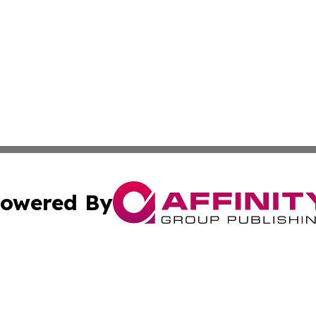
owered By
ubmit Press Release
Terms & Conditions
Copyright/DMCA
 dba Affinity Group Publishing & The Djibouti Industry Re