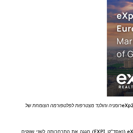
eXp
רומניה והולנד מצטרפות לפלטפורמה הצומחת של
eX
(נאסד"ק:
EXPI
)
חגגה את התרחבותה לשני שווקים