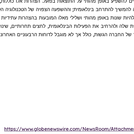
ויים להשפיע באופן מהותי על התוצאות בפועל. הצהרות אלו כוללות,
 של פלטפורמת LYVVE; יכולת החברה להמשיך להתרחב בינלאומית; וההשפעה הצפויה של הט
יות שונות באופן מהותי ושלילי מאלו המובעות בהצהרות עתידיות כו
 שלה ולהרחיב את הפעילות הבינלאומית, לחצים תחרותיים, שינויי
 החברה הגשות, כולל אך לא מוגבל לדוחות הרבעוניים האחרונים שהוג
https://www.globenewswire.com/NewsRoom/Attachme