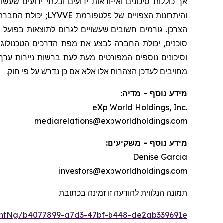
אך כוללות סיכונים ואי-ודאות ידועים ובלתי ידועים שעש
והיתרונות הצפויים
הצרכן. גורמים חשובים שעשויים לגרום לתוצאות בפועל לה
סוכנים, יכולת החברה לבצע את מפת הדרכים הטכנולוגית
וסיכונים נוספים המפורטים מעת לעת ברשות ניירות ערך של
מחויבים לעדכן הצהרות אלו אלא אם כן נדרש על פי חוק.
מידע נוסף - מדיה:
eXp World Holdings, Inc.
mediarelations@expworldholdings.com
מידע נוסף - משקיעים:
Denise Garcia
investors@expworldholdings.com
תמונה הנלווית להודעה זו זמינה בכתובת
ntNg/b4077899-a7d3-47bf-b448-de2ab339691e