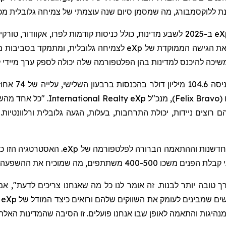
וכננת ללוקסמבורג, מה שמסמן סיום שנה עוצמתי של צמיחה גלובלית מ
eX
ב-2025 לשבע מדינות, כולל כניסות קודמות לפרו, אקוודור, טו
 את הגישה הממוקדת של
eXp
לצמיחה גלובלית, ומתמקד בסביבות מובל
יכה להיכנס למדינות בהן הפלטפורמה שלה יכולה לספק ערך
מיידי
ל
הכניסה .6
(
Felix Bravo
)
, מנכ"ל
eXp
Realty
International
. "כל אחד מהש
 רוצים ניידות, יכולת התרחבות, בעלות, הגעה גלובלית ורלוונטיות.
 לחדשנות וההתאמה הברורה לפלטפורמה של
eXp
. האסטרטגיה הזו כ
ך טובה יותר לבנות. זה אומר לנו כל מה שאנחנו צריכים לדעת",
אמר
שים שמבינים לעומק את השווקים שלהם ורואים כיצד המודל של
eXp
מ
נהיגות והתאמה לאופן שבו אנחנו פועלים. זו הסיבה שהמדינות האלה