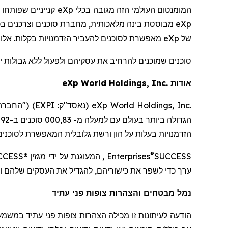
המומנטום העולמי הזה מגובה בכלי
eXp
קנייניים שפותחו 
eXp
של
eXp
מאפשרת לסוכנים להעביר הזדמנויות בקלות. אלו אי
סוכנים שמוכנים להרחיב את עסקיהם ולפעול ללא גבולות י
אודות
World Holdings, Inc.
eXp
eXp World Holdings, Inc.
(נאסד"ק:
EXPI
) ("החברה
הגדולה ביותר בעולם עם
למעלה מ-
83
,000 סוכנים ב-
2
9 מדינות
הזדמנויות בעלות על הון ורשת גלובלית המאפשרת לסוכני
®
SUCCESS
Enterprises
, המעוגנת על ידי מגזין
CCESS®
ערך כדי לשפר את כישוריהם, להגדיל את העסקים שלהם ול
נמל מבטחים והצהרות צופות פני עתיד
הודעה לעיתונות זו מכילה הצהרות צופות פני עתיד במשמ