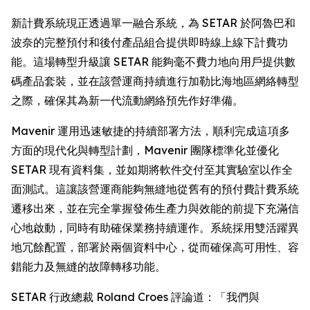
新計費系統現正透過單一融合系統，為 SETAR 於阿魯巴和
波奈的完整預付和後付產品組合提供即時線上線下計費功
能。這場轉型升級讓 SETAR 能夠毫不費力地向用戶提供數
碼產品套裝，並在該營運商持續進行加勒比海地區網絡轉型
之際，確保其為新一代流動網絡預先作好準備。
Mavenir 運用迅速敏捷的持續部署方法，順利完成這項多
方面的現代化與轉型計劃，Mavenir 團隊標準化並優化
SETAR 現有資料集，並如期將軟件交付至其實驗室以作全
面測試。這讓該營運商能夠無縫地從舊有的預付費計費系統
遷移出來，並在完全掌握發佈生產力與效能的前提下充滿信
心地啟動，同時有助確保業務持續運作。系統採用雙活躍異
地冗餘配置，部署於兩個資料中心，從而確保高可用性、容
錯能力及無縫的故障轉移功能。
SETAR 行政總裁 Roland Croes 評論道：「我們與