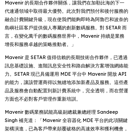
Mavenir 的長期合作夥伴關係，讓我們在加勒比海的下一
代連通領域中取得最大優勢。此次對我們預付和後付服務的
融合計費關鍵升級，現在使我們能夠即時為阿魯巴和波奈的
島嶼社區客戶提供個人專屬的創新數碼服務。對 SETAR 而
言，在變化萬千的數碼服務世界中，Mavenir 持續是業務
增長和服務卓越的策略推動者。」
Mavenir 是 SETAR 值得信賴的長期技術合作夥伴，已透過
訊息基礎設施、進階訊息安全性和路由解決方案增強網絡能
力。SETAR 現已具備運用 MDE 平台中 Mavenir 開放 API
的能力，讓該營運商得以無縫地添加新產品及服務。這些產
品及服務會自動配置到新計費系統中，完全透明，而在營運
方面也不必對客戶管理作重新培訓。
Mavenir 數碼業務賦能高級副總裁兼總經理 Sandeep
Singh 補充道：「Mavenir 全容器化 MDE 平台的此項關鍵
架構演進，已為客戶帶來顛覆破格的高速效率和獲利機會，