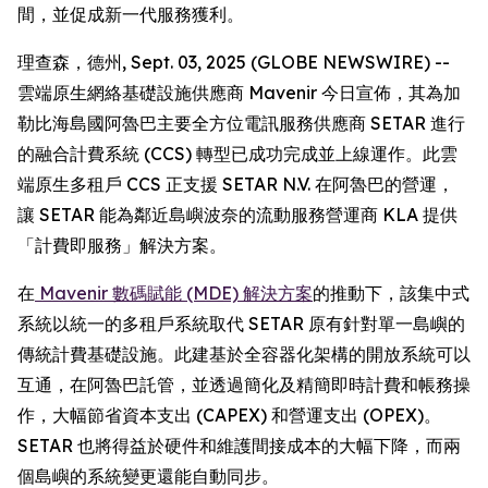
間，並促成新一代服務獲利。
理查森，德州, Sept. 03, 2025 (GLOBE NEWSWIRE) --
雲端原生網絡基礎設施供應商 Mavenir 今日宣佈，其為加
勒比海島國阿魯巴主要全方位電訊服務供應商 SETAR 進行
的融合計費系統 (CCS) 轉型已成功完成並上線運作。此雲
端原生多租戶 CCS 正支援 SETAR N.V. 在阿魯巴的營運，
讓 SETAR 能為鄰近島嶼波奈的流動服務營運商 KLA 提供
「計費即服務」解決方案。
在
Mavenir 數碼賦能 (MDE) 解決方案
的推動下，該集中式
系統以統一的多租戶系統取代 SETAR 原有針對單一島嶼的
傳統計費基礎設施。此建基於全容器化架構的開放系統可以
互通，在阿魯巴託管，並透過簡化及精簡即時計費和帳務操
作，大幅節省資本支出 (CAPEX) 和營運支出 (OPEX)。
SETAR 也將得益於硬件和維護間接成本的大幅下降，而兩
個島嶼的系統變更還能自動同步。