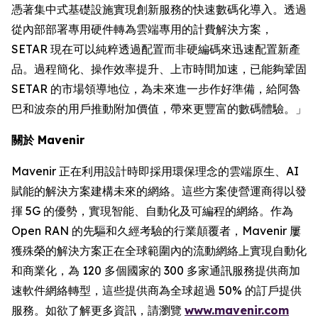
憑著集中式基礎設施實現創新服務的快速數碼化導入。透過
從內部部署專用硬件轉為雲端專用的計費解決方案，
SETAR 現在可以純粹透過配置而非硬編碼來迅速配置新產
品。過程簡化、操作效率提升、上市時間加速，已能夠鞏固
SETAR 的市場領導地位，為未來進一步作好準備，給阿魯
巴和波奈的用戶推動附加價值，帶來更豐富的數碼體驗。」
關於 Mavenir
Mavenir 正在利用設計時即採用環保理念的雲端原生、AI
賦能的解決方案建構未來的網絡。這些方案使營運商得以發
揮 5G 的優勢，實現智能、自動化及可編程的網絡。作為
Open RAN 的先驅和久經考驗的行業顛覆者，Mavenir 屢
獲殊榮的解決方案正在全球範圍內的流動網絡上實現自動化
和商業化，為 120 多個國家的 300 多家通訊服務提供商加
速軟件網絡轉型，這些提供商為全球超過 50% 的訂戶提供
服務。如欲了解更多資訊，請瀏覽
www.mavenir.com