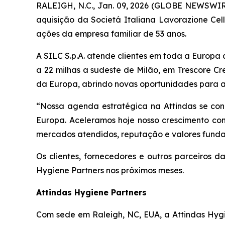
RALEIGH, N.C., Jan. 09, 2026 (GLOBE NEWSWIRE
aquisição da Societá Italiana Lavorazione Cel
ações da empresa familiar de 53 anos.
A SILC S.p.A. atende clientes em toda a Europa
a 22 milhas a sudeste de Milão, em Trescore Cr
da Europa, abrindo novas oportunidades para a
“Nossa agenda estratégica na Attindas se co
Europa. Aceleramos hoje nosso crescimento com
mercados atendidos, reputação e valores fundam
Os clientes, fornecedores e outros parceiros
Hygiene Partners nos próximos meses.
Attindas Hygiene Partners
Com sede em Raleigh, NC, EUA, a Attindas Hygi