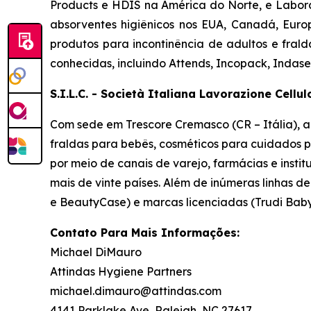
Products e HDIS na América do Norte, e Laborat
absorventes higiênicos nos EUA, Canadá, Eur
produtos para incontinência de adultos e frald
conhecidas, incluindo
Attends, Incopack, Indase
S.I.L.C. - Società Italiana Lavorazione Cellu
Com sede em Trescore Cremasco (CR – Itália), a 
fraldas para bebês, cosméticos para cuidados pe
por meio de canais de varejo, farmácias e insti
mais de vinte países. Além de inúmeras linhas de
e BeautyCase) e marcas licenciadas (Trudi Bab
Contato Para Mais Informações:
Michael DiMauro
Attindas Hygiene Partners
michael.dimauro@attindas.com
4141 Parklake Ave, Raleigh, NC 27617