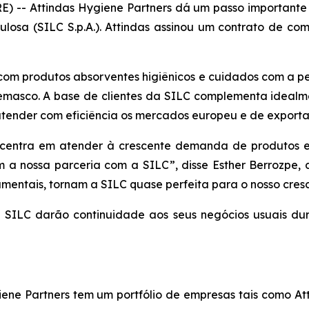
) -- Attindas Hygiene Partners dá um passo importante 
lulosa (SILC S.p.A.). Attindas assinou um contrato de c
 com produtos absorventes higiênicos e cuidados com a pe
emasco. A base de clientes da SILC complementa idealme
tender com eficiência os mercados europeu e de export
ncentra em atender à crescente demanda de produtos es
 a nossa parceria com a SILC”, disse Esther Berrozpe, d
entais, tornam a SILC quase perfeita para o nosso cres
 da SILC darão continuidade aos seus negócios usuais d
ene Partners tem um portfólio de empresas tais como At