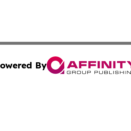
owered By
ubmit Press Release
Terms & Conditions
Copyright/DMCA
 dba Affinity Group Publishing & The Djibouti Industry Re
Cookie Settings / Your Privacy Choices