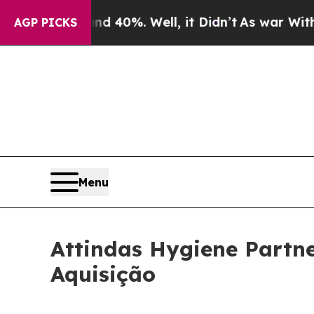
 Around 40%. Well, it Didn’t
As war With Iran D
AGP PICKS
Menu
Attindas Hygiene Partn
Aquisição