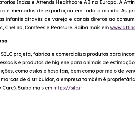
orios Indas e Attends Healthcare AB na Europa. A Attin
opa e mercados de exportação em todo o mundo. As prin
as infantis através de varejo e canais diretos ao consu
c, Chelino, Comfees
e
Reassure
. Saiba mais em
www.attin
losa
SILC projeta, fabrica e comercializa produtos para incon
ssoais e produtos de higiene para animais de estimação. 
tuições, como asilos e hospitais, bem como por meio de v
 marcas de distribuidor, a empresa também é proprietária 
y Care). Saiba mais em
https://silc.it