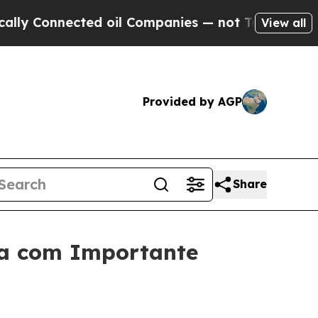
Connected oil Companies — not Taxpayers — the C
View all
Provided by AGP
Share
pa com Importante