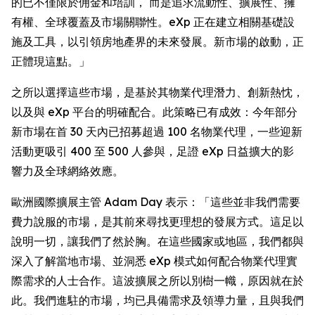
的已不僅限於佣金和培訓， 而是追求流動性、擴展性、擁
有權、全球覆蓋及市場關聯性。eXp 正在建立相關基礎設
施及工具，以引領房地產界的未來發展。新市場的啟動，正
正體現這點。」
之所以選擇這些市場，是基於其物業代理潛力、創新熱忱，
以及與 eXp 平台的明確配合。此策略已有成效：今年部分
新市場在首 30 天內已招募超過 100 名物業代理，一些迎新
活動更吸引 400 至 500 人參與，足證 eXp 日益擴大的影
響力及全球網絡效應。
歐洲國際擴展主管 Adam Day 表示：「這些並非我們需要
費力說服的市場，是其前來尋找更理想的發展方式。這足以
說明一切，讓我們了然於胸。在這些國家或地區，我們都與
深入了解當地市場、並洞悉 eXp 模式如何配合物業代理實
際需求的人士合作。這波擴展之所以別樹一幟，原因就在於
此。我們進駐的市場，均已具備需求及領導力量，且與我們