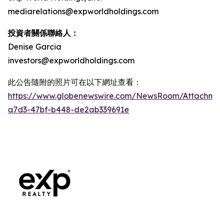
mediarelations@expworldholdings.com
投資者關係聯絡人：
Denise Garcia
investors@expworldholdings.com
此公告隨附的照片可在以下網址查看：
https://www.globenewswire.com/NewsRoom/Attachm
a7d3-47bf-b448-de2ab339691e