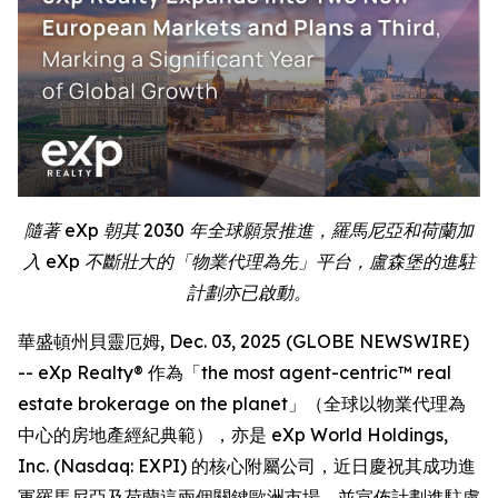
隨著 eXp 朝其 2030 年全球願景推進，羅馬尼亞和荷蘭加
入 eXp 不斷壯大的「物業代理為先」平台，盧森堡的進駐
計劃亦已啟動。
華盛頓州貝靈厄姆, Dec. 03, 2025 (GLOBE NEWSWIRE)
-- eXp Realty® 作為「the most agent-centric™ real
estate brokerage on the planet」（全球以物業代理為
中心的房地產經紀典範），亦是 eXp World Holdings,
Inc. (Nasdaq: EXPI) 的核心附屬公司，近日慶祝其成功進
軍羅馬尼亞及荷蘭這兩個關鍵歐洲市場，並宣佈計劃進駐盧