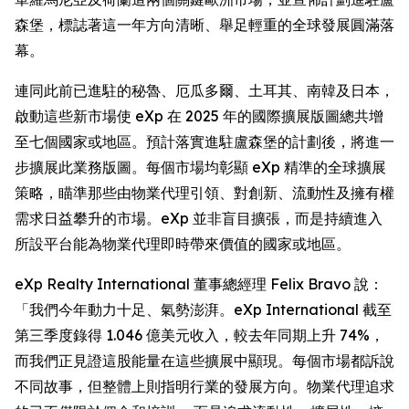
森堡，標誌著這一年方向清晰、舉足輕重的全球發展圓滿落
幕。
連同此前已進駐的秘魯、厄瓜多爾、土耳其、南韓及日本，
啟動這些新市場使 eXp 在 2025 年的國際擴展版圖總共增
至七個國家或地區。預計落實進駐盧森堡的計劃後，將進一
步擴展此業務版圖。每個市場均彰顯 eXp 精準的全球擴展
策略，瞄準那些由物業代理引領、對創新、流動性及擁有權
需求日益攀升的市場。eXp 並非盲目擴張，而是持續進入
所設平台能為物業代理即時帶來價值的國家或地區。
eXp Realty International 董事總經理 Felix Bravo 說：
「我們今年動力十足、氣勢澎湃。eXp International 截至
第三季度錄得 1.046 億美元收入，較去年同期上升 74%，
而我們正見證這股能量在這些擴展中顯現。每個市場都訴說
不同故事，但整體上則指明行業的發展方向。物業代理追求